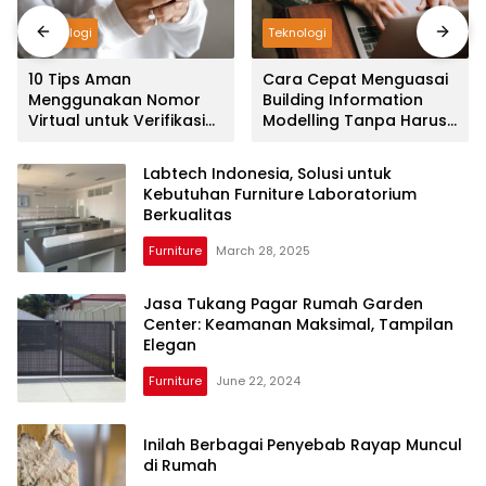
Teknologi
Teknologi
10 Tips Aman
Cara Cepat Menguasai
Menggunakan Nomor
Building Information
Virtual untuk Verifikasi
Modelling Tanpa Harus
OTP
Ahli Komputer
Labtech Indonesia, Solusi untuk
Kebutuhan Furniture Laboratorium
Berkualitas
Furniture
March 28, 2025
Jasa Tukang Pagar Rumah Garden
Center: Keamanan Maksimal, Tampilan
Elegan
Furniture
June 22, 2024
Inilah Berbagai Penyebab Rayap Muncul
di Rumah