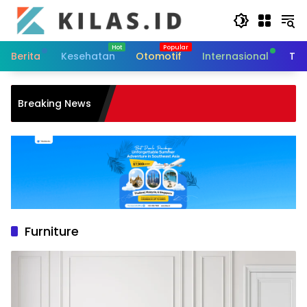
Skip
to
content
Berita
Kesehatan
Otomotif
Internasional
Tek
S
Breaking News
M
Furniture