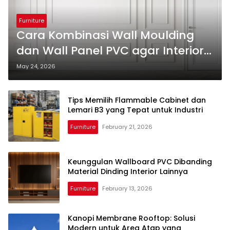
Furniture
Cara Kombinasi Wall Moulding
dan Wall Panel PVC agar Interior
Terlihat Mewah
May 24, 2026
Tips Memilih Flammable Cabinet dan
Lemari B3 yang Tepat untuk Industri
Furniture
February 21, 2026
Keunggulan Wallboard PVC Dibanding
Material Dinding Interior Lainnya
Furniture
February 13, 2026
Kanopi Membrane Rooftop: Solusi
Modern untuk Area Atap yang