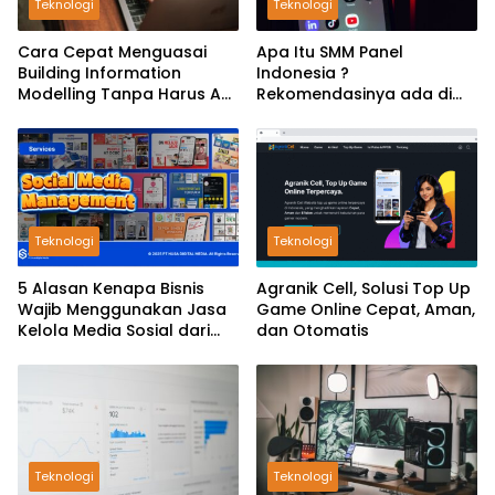
Teknologi
Teknologi
Cara Cepat Menguasai
Apa Itu SMM Panel
Building Information
Indonesia ?
Modelling Tanpa Harus Ahli
Rekomendasinya ada di
Komputer
LuckySMM
Teknologi
Teknologi
5 Alasan Kenapa Bisnis
Agranik Cell, Solusi Top Up
Wajib Menggunakan Jasa
Game Online Cepat, Aman,
Kelola Media Sosial dari
dan Otomatis
GoSocial
Teknologi
Teknologi