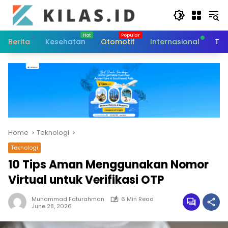
Skip
to
content
Berita
Kesehatan
Otomotif
Internasional
Tek
Home
Teknologi
Teknologi
10 Tips Aman Menggunakan Nomor
Virtual untuk Verifikasi OTP
Muhammad Faturahman
6 Min Read
June 28, 2026