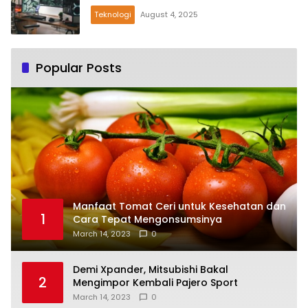
Teknologi
August 4, 2025
Popular Posts
Manfaat Tomat Ceri untuk Kesehatan dan
1
Cara Tepat Mengonsumsinya
March 14, 2023
0
Demi Xpander, Mitsubishi Bakal
2
Mengimpor Kembali Pajero Sport
March 14, 2023
0