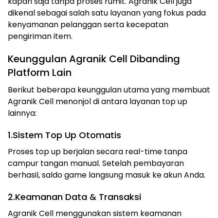
kapan saja tanpa proses rumit. Agranik Cell juga
dikenal sebagai salah satu layanan yang fokus pada
kenyamanan pelanggan serta kecepatan
pengiriman item.
Keunggulan Agranik Cell Dibanding
Platform Lain
Berikut beberapa keunggulan utama yang membuat
Agranik Cell menonjol di antara layanan top up
lainnya:
1.Sistem Top Up Otomatis
Proses top up berjalan secara real-time tanpa
campur tangan manual. Setelah pembayaran
berhasil, saldo game langsung masuk ke akun Anda.
2.Keamanan Data & Transaksi
Agranik Cell menggunakan sistem keamanan