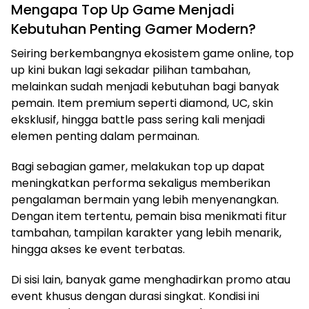
Mengapa Top Up Game Menjadi
Kebutuhan Penting Gamer Modern?
Seiring berkembangnya ekosistem game online, top
up kini bukan lagi sekadar pilihan tambahan,
melainkan sudah menjadi kebutuhan bagi banyak
pemain. Item premium seperti diamond, UC, skin
eksklusif, hingga battle pass sering kali menjadi
elemen penting dalam permainan.
Bagi sebagian gamer, melakukan top up dapat
meningkatkan performa sekaligus memberikan
pengalaman bermain yang lebih menyenangkan.
Dengan item tertentu, pemain bisa menikmati fitur
tambahan, tampilan karakter yang lebih menarik,
hingga akses ke event terbatas.
Di sisi lain, banyak game menghadirkan promo atau
event khusus dengan durasi singkat. Kondisi ini