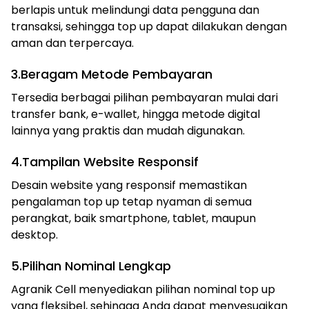
berlapis untuk melindungi data pengguna dan
transaksi, sehingga top up dapat dilakukan dengan
aman dan terpercaya.
3.Beragam Metode Pembayaran
Tersedia berbagai pilihan pembayaran mulai dari
transfer bank, e-wallet, hingga metode digital
lainnya yang praktis dan mudah digunakan.
4.Tampilan Website Responsif
Desain website yang responsif memastikan
pengalaman top up tetap nyaman di semua
perangkat, baik smartphone, tablet, maupun
desktop.
5.Pilihan Nominal Lengkap
Agranik Cell menyediakan pilihan nominal top up
yang fleksibel, sehingga Anda dapat menyesuaikan