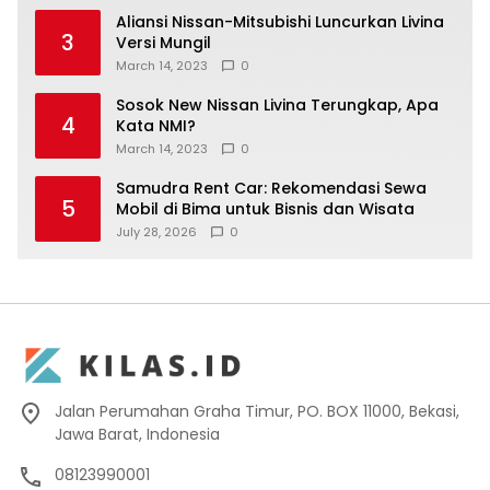
Aliansi Nissan-Mitsubishi Luncurkan Livina
3
Versi Mungil
March 14, 2023
0
Sosok New Nissan Livina Terungkap, Apa
4
Kata NMI?
March 14, 2023
0
Samudra Rent Car: Rekomendasi Sewa
5
Mobil di Bima untuk Bisnis dan Wisata
July 28, 2026
0
Jalan Perumahan Graha Timur, PO. BOX 11000, Bekasi,
Jawa Barat, Indonesia
08123990001