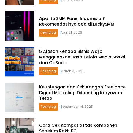
Apa Itu SMM Panel Indonesia ?
Rekomendasinya ada di LuckySMM
Teknologi
April 21, 2026
5 Alasan Kenapa Bisnis Wajib
Menggunakan Jasa Kelola Media Sosial
dari GoSocial
Teknologi
March 3, 2026
Keuntungan dan Kekurangan Freelance
Digital Marketing Dibanding Karyawan
Tetap
Teknologi
September 14, 2025
Cara Cek Kompatibilitas Komponen
Sebelum Rakit PC