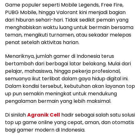
Game populer seperti Mobile Legends, Free Fire,
PUBG Mobile, hingga Valorant kini menjadi bagian
dari hiburan sehari-hari. Tidak sedikit pemain yang
menghabiskan waktu luang untuk bermain bersama
teman, mengikuti turnamen, atau sekadar melepas
penat setelah aktivitas harian.
Menariknya, jumlah gamer di Indonesia terus
bertambah dari berbagai latar belakang. Mulai dari
pelajar, mahasiswa, hingga pekerja profesional,
semuanya ikut terlibat dalam gaya hidup digital ini.
Dalam kondisi tersebut, kebutuhan akan layanan top
up pun semakin meningkat untuk mendukung
pengalaman bermain yang lebih maksimal.
Di sinilah
Agranik Cell
hadir sebagai salah satu solusi
top up game online yang cepat, aman, dan otomatis
bagi gamer modern di Indonesia.