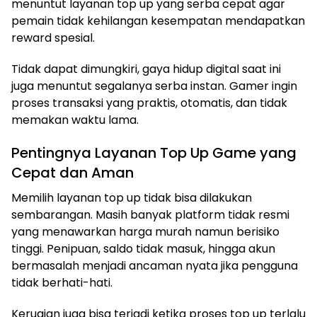
menuntut layanan top up yang serba cepat agar
pemain tidak kehilangan kesempatan mendapatkan
reward spesial.
Tidak dapat dimungkiri, gaya hidup digital saat ini
juga menuntut segalanya serba instan. Gamer ingin
proses transaksi yang praktis, otomatis, dan tidak
memakan waktu lama.
Pentingnya Layanan Top Up Game yang
Cepat dan Aman
Memilih layanan top up tidak bisa dilakukan
sembarangan. Masih banyak platform tidak resmi
yang menawarkan harga murah namun berisiko
tinggi. Penipuan, saldo tidak masuk, hingga akun
bermasalah menjadi ancaman nyata jika pengguna
tidak berhati-hati.
Kerugian juga bisa terjadi ketika proses top up terlalu