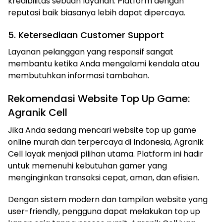
kredibilitas sebuah layanan. Platform dengan
reputasi baik biasanya lebih dapat dipercaya.
5. Ketersediaan Customer Support
Layanan pelanggan yang responsif sangat
membantu ketika Anda mengalami kendala atau
membutuhkan informasi tambahan.
Rekomendasi Website Top Up Game:
Agranik Cell
Jika Anda sedang mencari website top up game
online murah dan terpercaya di Indonesia, Agranik
Cell layak menjadi pilihan utama. Platform ini hadir
untuk memenuhi kebutuhan gamer yang
menginginkan transaksi cepat, aman, dan efisien.
Dengan sistem modern dan tampilan website yang
user-friendly, pengguna dapat melakukan top up