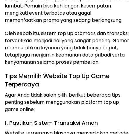
lambat. Pemain bisa kehilangan kesempatan
mengikuti event terbatas atau gagal
memanfaatkan promo yang sedang berlangsung.
Oleh sebab itu, sistem top up otomatis dan transaksi
terverifikasi menjadi hal yang sangat penting. Gamer
membutuhkan layanan yang tidak hanya cepat,
tetapi juga menjamin keamanan data pribadi serta
kenyamanan selama proses pembelian.
Tips Memilih Website Top Up Game
Terpercaya
Agar Anda tidak salah pilih, berikut beberapa tips
penting sebelum menggunakan platform top up
game online:
1. Pastikan Sistem Transaksi Aman
Website terpercaya biasanya menyediakan metode