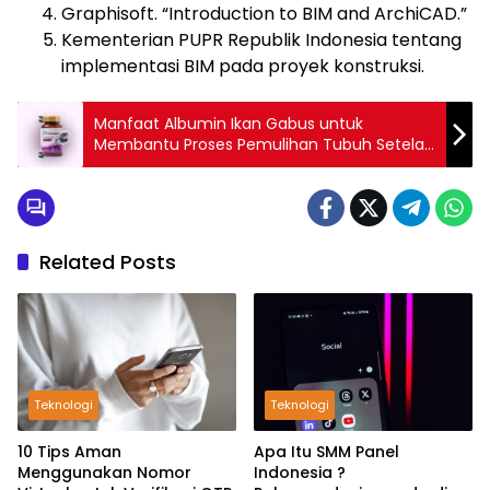
Graphisoft. “Introduction to BIM and ArchiCAD.”
Kementerian PUPR Republik Indonesia tentang
implementasi BIM pada proyek konstruksi.
Manfaat Albumin Ikan Gabus untuk
Membantu Proses Pemulihan Tubuh Setelah
Sakit atau Operasi
Related Posts
Teknologi
Teknologi
10 Tips Aman
Apa Itu SMM Panel
Menggunakan Nomor
Indonesia ?