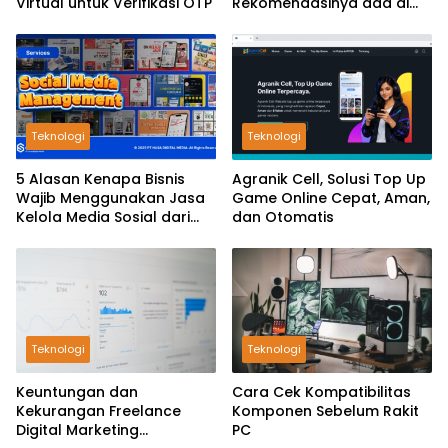
Virtual untuk Verifikasi OTP
Rekomendasinya ada di
LuckySMM
Teknologi
Teknologi
5 Alasan Kenapa Bisnis
Agranik Cell, Solusi Top Up
Wajib Menggunakan Jasa
Game Online Cepat, Aman,
Kelola Media Sosial dari
dan Otomatis
GoSocial
Teknologi
Teknologi
Keuntungan dan
Cara Cek Kompatibilitas
Kekurangan Freelance
Komponen Sebelum Rakit
Digital Marketing
PC