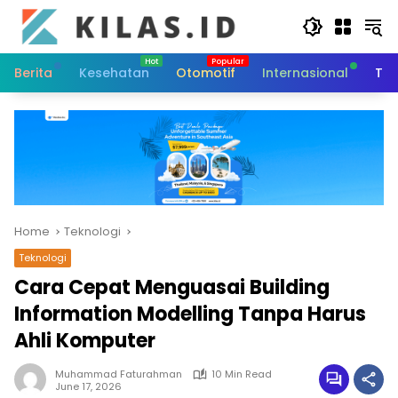
Skip
to
content
Berita
Kesehatan
Otomotif
Internasional
Tek
Home
Teknologi
Teknologi
Cara Cepat Menguasai Building
Information Modelling Tanpa Harus
Ahli Komputer
Muhammad Faturahman
10 Min Read
June 17, 2026