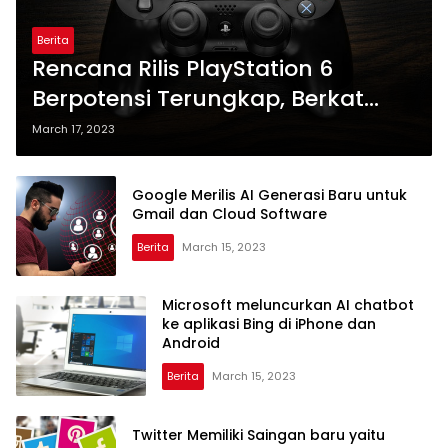
Berita
Rencana Rilis PlayStation 6
Berpotensi Terungkap, Berkat
Microsoft
March 17, 2023
Google Merilis AI Generasi Baru untuk
Gmail dan Cloud Software
Berita
March 15, 2023
Microsoft meluncurkan AI chatbot
ke aplikasi Bing di iPhone dan
Android
Berita
March 15, 2023
Twitter Memiliki Saingan baru yaitu