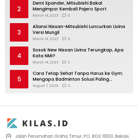
Demi Xpander, Mitsubishi Bakal
2
Mengimpor Kembali Pajero Sport
March 14, 2023
0
Aliansi Nissan-Mitsubishi Luncurkan Livina
3
Versi Mungil
March 14, 2023
0
Sosok New Nissan Livina Terungkap, Apa
4
Kata NMI?
March 14, 2023
0
Cara Tetap Sehat Tanpa Harus ke Gym:
5
Mengapa Badminton Solusi Paling
Menyenangkan
August 7, 2026
0
Jalan Perumahan Graha Timur, PO. BOX 11000, Bekasi,