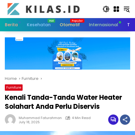
Skip
to
content
Berita
Kesehatan
Otomotif
Internasional
Tek
Home
Furniture
Furniture
Kenali Tanda-Tanda Water Heater
Solahart Anda Perlu Diservis
Muhammad Faturahman
4 Min Read
July 18, 2025