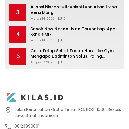
Aliansi Nissan-Mitsubishi Luncurkan Livina
3
Versi Mungil
March 14, 2023
0
Sosok New Nissan Livina Terungkap, Apa
4
Kata NMI?
March 14, 2023
0
Cara Tetap Sehat Tanpa Harus ke Gym:
5
Mengapa Badminton Solusi Paling
Menyenangkan
August 7, 2026
0
Jalan Perumahan Graha Timur, PO. BOX 11000, Bekasi,
Jawa Barat, Indonesia
08123990001