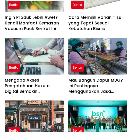
Berita
Berita
Ingin Produk Lebih Awet?
Cara Memilih Varian Tisu
Kenali Manfaat Kemasan
yang Tepat Sesuai
Vacuum Pack Berikut Ini
Kebutuhan Bisnis
Berita
Berita
Mengapa Akses
Mau Bangun Dapur MBG?
Pengetahuan Hukum
Ini Pentingnya
Digital Semakin
Menggunakan Jasa
Dibutuhkan?
Konsultan SPPG
Profesional
Berita
Berita