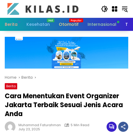
Skip
to
content
Berita
Kesehatan
Otomotif
Internasional
Tek
Home
Berita
Berita
Cara Menentukan Event Organizer
Jakarta Terbaik Sesuai Jenis Acara
Anda
Muhammad Faturahman
5 Min Read
July 23, 2025