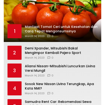
Manfaat Tomat Ceri untuk Kesehatan dan
1
Cara Tepat Mengonsumsinya
March 14, 2023
0
Demi Xpander, Mitsubishi Bakal
2
Mengimpor Kembali Pajero Sport
March 14, 2023
0
Aliansi Nissan-Mitsubishi Luncurkan Livina
3
Versi Mungil
March 14, 2023
0
Sosok New Nissan Livina Terungkap, Apa
4
Kata NMI?
March 14, 2023
0
Samudra Rent Car: Rekomendasi Sewa