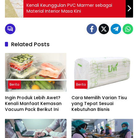
Kenali Keunggulan PVC Marmer sebagai
Material Interior Masa Kini
Related Posts
Berita
Berita
Ingin Produk Lebih Awet?
Cara Memilih Varian Tisu
Kenali Manfaat Kemasan
yang Tepat Sesuai
Vacuum Pack Berikut Ini
Kebutuhan Bisnis