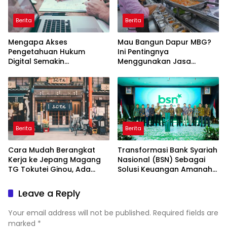
Berita
Berita
Mengapa Akses
Mau Bangun Dapur MBG?
Pengetahuan Hukum
Ini Pentingnya
Digital Semakin
Menggunakan Jasa
Dibutuhkan?
Konsultan SPPG
Profesional
Berita
Berita
Cara Mudah Berangkat
Transformasi Bank Syariah
Kerja ke Jepang Magang
Nasional (BSN) Sebagai
TG Tokutei Ginou, Ada
Solusi Keuangan Amanah
Dana Talang
di Indonesia
Leave a Reply
Your email address will not be published.
Required fields are
marked
*