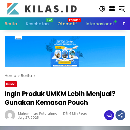
Skip
to
content
Berita
Kesehatan
Otomotif
Internasional
Tek
Home
Berita
Berita
Ingin Produk UMKM Lebih Menjual?
Gunakan Kemasan Pouch
Muhammad Faturahman
4 Min Read
July 27, 2025