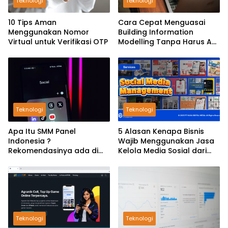
Teknologi
Teknologi
10 Tips Aman
Cara Cepat Menguasai
Menggunakan Nomor
Building Information
Virtual untuk Verifikasi OTP
Modelling Tanpa Harus Ahli
Komputer
Teknologi
Teknologi
Apa Itu SMM Panel
5 Alasan Kenapa Bisnis
Indonesia ?
Wajib Menggunakan Jasa
Rekomendasinya ada di
Kelola Media Sosial dari
LuckySMM
GoSocial
Teknologi
Teknologi