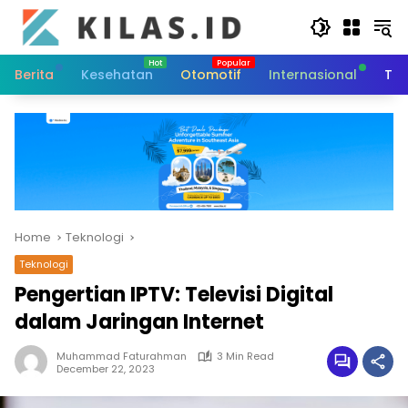
Skip
to
content
Berita
Kesehatan
Otomotif
Internasional
Tek
Home
Teknologi
Teknologi
Pengertian IPTV: Televisi Digital
dalam Jaringan Internet
Muhammad Faturahman
3 Min Read
December 22, 2023