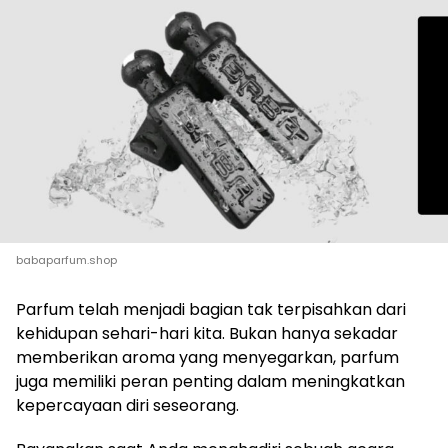
babaparfum.shop
Parfum telah menjadi bagian tak terpisahkan dari
kehidupan sehari-hari kita. Bukan hanya sekadar
memberikan aroma yang menyegarkan, parfum
juga memiliki peran penting dalam meningkatkan
kepercayaan diri seseorang.