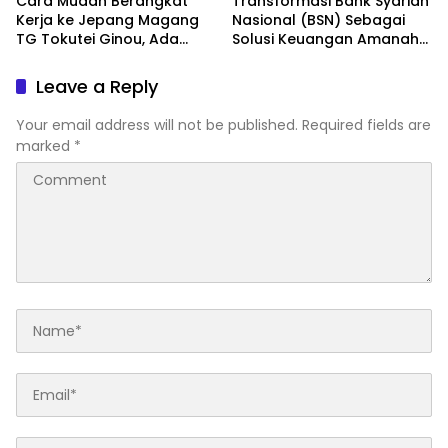
Cara Mudah Berangkat
Transformasi Bank Syariah
Kerja ke Jepang Magang
Nasional (BSN) Sebagai
TG Tokutei Ginou, Ada
Solusi Keuangan Amanah
Dana Talang
di Indonesia
Leave a Reply
Your email address will not be published.
Required fields are
marked
*