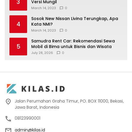
3
Versi Mungil
March 14, 2023
0
Sosok New Nissan Livina Terungkap, Apa
4
Kata NMI?
March 14, 2023
0
Samudra Rent Car: Rekomendasi Sewa
5
Mobil di Bima untuk Bisnis dan Wisata
July 28, 2026
0
Jalan Perumahan Graha Timur, PO. BOX 11000, Bekasi,
Jawa Barat, Indonesia
08123990001
admin@kilas.id