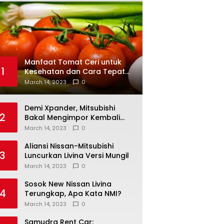
Manfaat Tomat Ceri untuk
1
Kesehatan dan Cara Tepat
Mengonsumsinya
March 14, 2023
0
Demi Xpander, Mitsubishi
2
Bakal Mengimpor Kembali
Pajero Sport
March 14, 2023
0
Aliansi Nissan-Mitsubishi
3
Luncurkan Livina Versi Mungil
March 14, 2023
0
Sosok New Nissan Livina
4
Terungkap, Apa Kata NMI?
March 14, 2023
0
Samudra Rent Car: