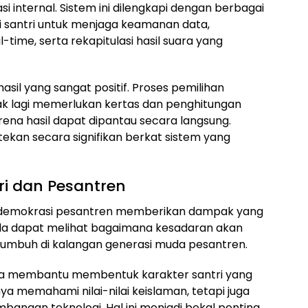
 internal. Sistem ini dilengkapi dengan berbagai
agi santri untuk menjaga keamanan data,
time, serta rekapitulasi hasil suara yang
sil yang sangat positif. Proses pemilihan
idak lagi memerlukan kertas dan penghitungan
ena hasil dapat dipantau secara langsung.
tekan secara signifikan berkat sistem yang
ri dan Pesantren
m demokrasi pesantren memberikan dampak yang
Anda dapat melihat bagaimana kesadaran akan
 tumbuh di kalangan generasi muda pesantren.
 juga membantu membentuk karakter santri yang
nya memahami nilai-nilai keislaman, tetapi juga
ngan teknologi. Hal ini menjadi bekal penting