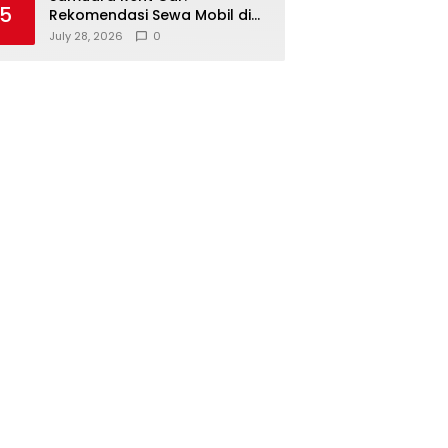
5
Rekomendasi Sewa Mobil di
Bima untuk Bisnis dan Wisata
July 28, 2026
0