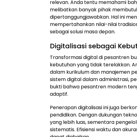
relevan. Anda tentu memahami bah
melibatkan banyak pihak membutuh
dipertanggungjawabkan. Hal ini me
mempertahankan nilai-nilai tradisio
sebagai solusi masa depan.
Digitalisasi sebagai Keb
Transformasi digital di pesantren b
kebutuhan yang tidak terelakkan. A
dalam kurikulum dan manajemen pe
sistem digital dalam administrasi, p
bukti bahwa pesantren modern teng
adaptif.
Penerapan digitalisasi ini juga berk
pendidikan. Dengan dukungan teknol
yang lebih luas, sementara pengelo
sistematis. Efisiensi waktu dan akur
dapat diabaikan.