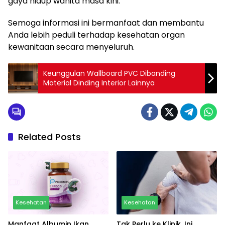
gaya hidup wanita masa kini.
Semoga informasi ini bermanfaat dan membantu
Anda lebih peduli terhadap kesehatan organ
kewanitaan secara menyeluruh.
Keunggulan Wallboard PVC Dibanding
Material Dinding Interior Lainnya
Related Posts
Kesehatan
Kesehatan
Manfaat Albumin Ikan
Tak Perlu ke Klinik, Ini