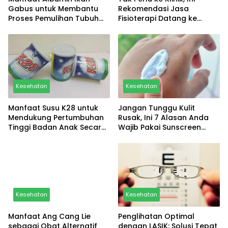
Gabus untuk Membantu
Rekomendasi Jasa
Proses Pemulihan Tubuh
Fisioterapi Datang ke
Setelah Sakit atau Operasi
Rumah di Jakarta Selatan
Kesehatan
Kesehatan
Manfaat Susu K28 untuk
Jangan Tunggu Kulit
Mendukung Pertumbuhan
Rusak, Ini 7 Alasan Anda
Tinggi Badan Anak Secara
Wajib Pakai Sunscreen
Optimal
Setiap Hari
Kesehatan
Kesehatan
Manfaat Ang Cang Lie
Penglihatan Optimal
sebagai Obat Alternatif
dengan LASIK: Solusi Tepat