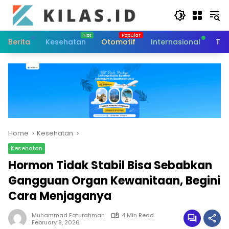
Skip
to
content
Berita
Kesehatan
Otomotif
Internasional
Tek
Home
Kesehatan
Kesehatan
Hormon Tidak Stabil Bisa Sebabkan
Gangguan Organ Kewanitaan, Begini
Cara Menjaganya
Muhammad Faturahman
4 Min Read
February 9, 2026