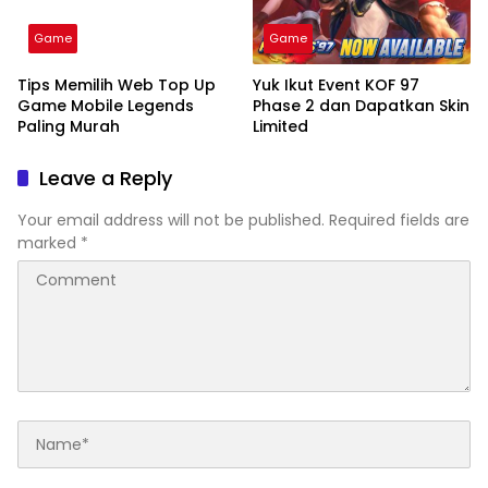
Game
Game
Tips Memilih Web Top Up
Yuk Ikut Event KOF 97
Game Mobile Legends
Phase 2 dan Dapatkan Skin
Paling Murah
Limited
Leave a Reply
Your email address will not be published.
Required fields are
marked
*