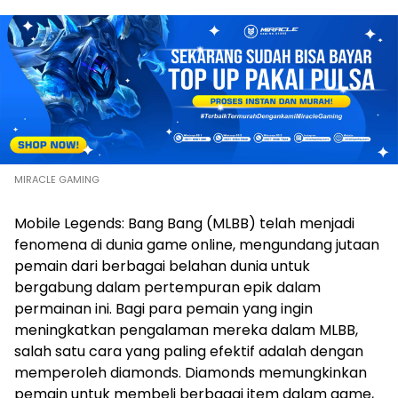
MIRACLE GAMING
Mobile Legends: Bang Bang (MLBB) telah menjadi
fenomena di dunia game online, mengundang jutaan
pemain dari berbagai belahan dunia untuk
bergabung dalam pertempuran epik dalam
permainan ini. Bagi para pemain yang ingin
meningkatkan pengalaman mereka dalam MLBB,
salah satu cara yang paling efektif adalah dengan
memperoleh diamonds. Diamonds memungkinkan
pemain untuk membeli berbagai item dalam game,