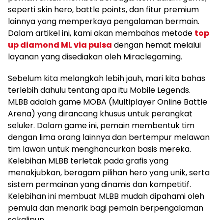
seperti skin hero, battle points, dan fitur premium
lainnya yang memperkaya pengalaman bermain.
Dalam artikel ini, kami akan membahas metode
top
up diamond ML via pulsa
dengan hemat melalui
layanan yang disediakan oleh Miraclegaming.
Sebelum kita melangkah lebih jauh, mari kita bahas
terlebih dahulu tentang apa itu Mobile Legends.
MLBB adalah game MOBA (Multiplayer Online Battle
Arena) yang dirancang khusus untuk perangkat
seluler. Dalam game ini, pemain membentuk tim
dengan lima orang lainnya dan bertempur melawan
tim lawan untuk menghancurkan basis mereka.
Kelebihan MLBB terletak pada grafis yang
menakjubkan, beragam pilihan hero yang unik, serta
sistem permainan yang dinamis dan kompetitif.
Kelebihan ini membuat MLBB mudah dipahami oleh
pemula dan menarik bagi pemain berpengalaman
sekalipun.