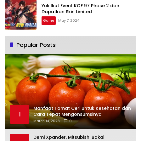
Yuk Ikut Event KOF 97 Phase 2 dan
Dapatkan Skin Limited
Game
May 7, 2024
Popular Posts
Manfaat Tomat Ceri untuk Kesehatan dan
1
Cara Tepat Mengonsumsinya
March 14, 2023
0
Demi Xpander, Mitsubishi Bakal