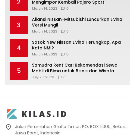
2
Mengimpor Kembali Pajero Sport
March 14, 2023
0
Aliansi Nissan-Mitsubishi Luncurkan Livina
3
Versi Mungil
March 14, 2023
0
Sosok New Nissan Livina Terungkap, Apa
4
Kata NMI?
March 14, 2023
0
Samudra Rent Car: Rekomendasi Sewa
5
Mobil di Bima untuk Bisnis dan Wisata
July 28, 2026
0
Jalan Perumahan Graha Timur, PO. BOX 11000, Bekasi,
Jawa Barat, Indonesia