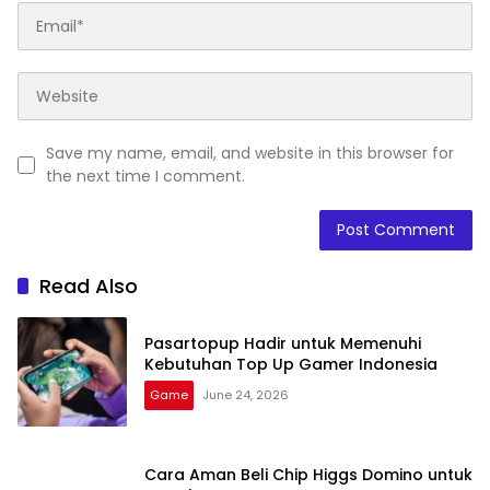
Save my name, email, and website in this browser for
the next time I comment.
Read Also
Pasartopup Hadir untuk Memenuhi
Kebutuhan Top Up Gamer Indonesia
Game
June 24, 2026
Cara Aman Beli Chip Higgs Domino untuk