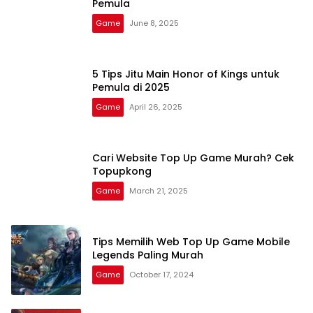
Pemula
Game
June 8, 2025
5 Tips Jitu Main Honor of Kings untuk
Pemula di 2025
Game
April 26, 2025
Cari Website Top Up Game Murah? Cek
Topupkong
Game
March 21, 2025
Tips Memilih Web Top Up Game Mobile
Legends Paling Murah
Game
October 17, 2024